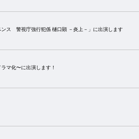
ンス 警視庁強行犯係 樋口顕 －炎上－」に出演します
ドラマ化〜に出演します！
！