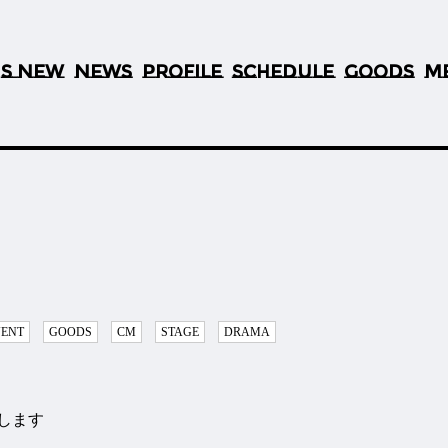
S NEW
NEWS
PROFILE
SCHEDULE
GOODS
M
’
VENT
GOODS
CM
STAGE
DRAMA
します