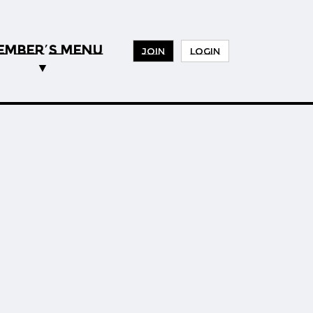
EMBER
S MENU
’
JOIN
LOGIN