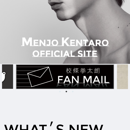
’
WHAT
S NEW