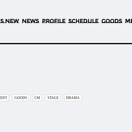
S NEW
NEWS
PROFILE
SCHEDULE
GOODS
M
’
VENT
GOODS
CM
STAGE
DRAMA