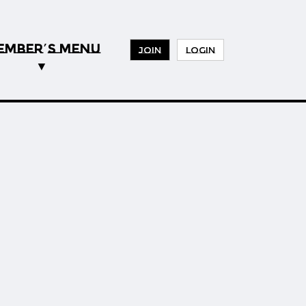
EMBER
S MENU
’
JOIN
LOGIN