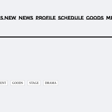
S NEW
NEWS
PROFILE
SCHEDULE
GOODS
M
’
VENT
GOODS
STAGE
DRAMA