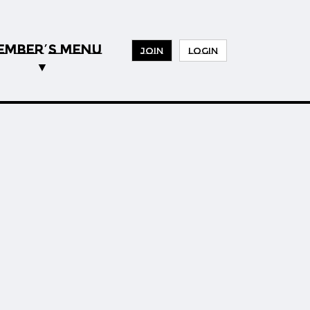
EMBER
S MENU
’
JOIN
LOGIN