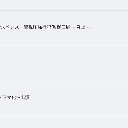
サスペンス 警視庁強行犯係 樋口顕 －炎上－」
ドラマ化〜出演