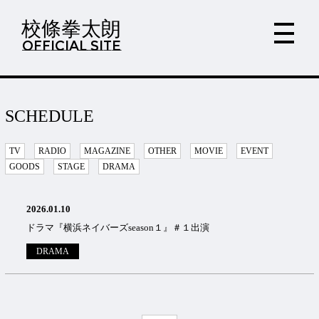
校條拳太朗
OFFICIAL SITE
SCHEDULE
TV
RADIO
MAGAZINE
OTHER
MOVIE
EVENT
GOODS
STAGE
DRAMA
2026.01.10
ドラマ『横浜ネイバーズseason１』＃１出演
DRAMA