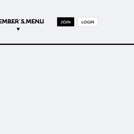
EMBER
S MENU
’
JOIN
LOGIN