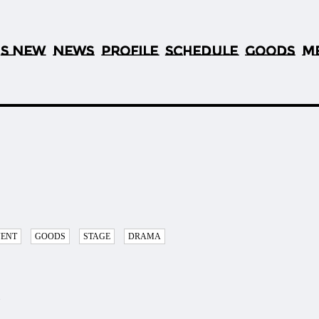
S NEW
NEWS
PROFILE
SCHEDULE
GOODS
M
’
VENT
GOODS
STAGE
DRAMA
ト