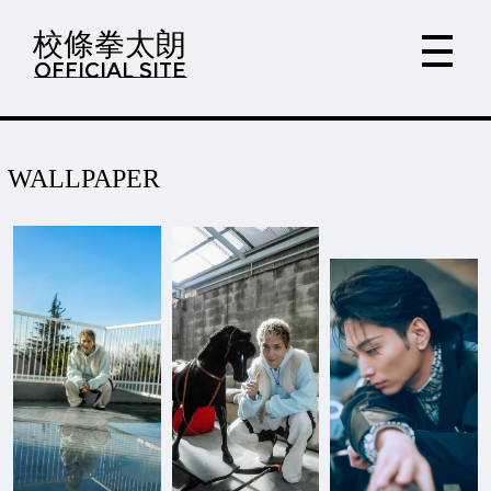
校條拳太朗
OFFICIAL SITE
WALLPAPER