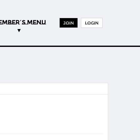
EMBER
S MENU
’
JOIN
LOGIN