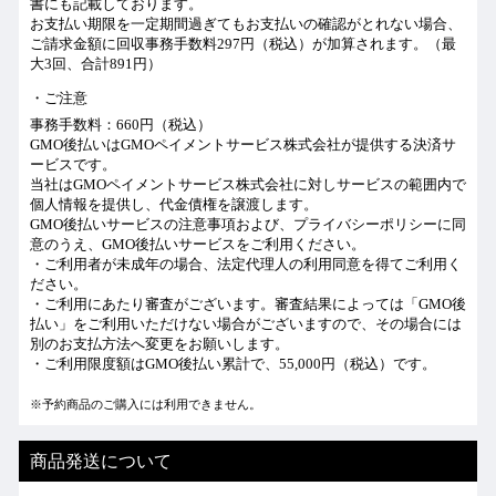
書にも記載しております。
お支払い期限を一定期間過ぎてもお支払いの確認がとれない場合、
ご請求金額に回収事務手数料297円（税込）が加算されます。（最
大3回、合計891円）
ご注意
事務手数料：660円（税込）
GMO後払いはGMOペイメントサービス株式会社が提供する決済サ
ービスです。
当社は
GMOペイメントサービス株式会社
に対しサービスの範囲内で
個人情報を提供し、代金債権を譲渡します。
GMO後払いサービスの
注意事項
および、
プライバシーポリシー
に同
意のうえ、GMO後払いサービスをご利用ください。
・ご利用者が未成年の場合、法定代理人の利用同意を得てご利用く
ださい。
・ご利用にあたり審査がございます。審査結果によっては「GMO後
払い」をご利用いただけない場合がございますので、その場合には
別のお支払方法へ変更をお願いします。
・ご利用限度額はGMO後払い累計で、55,000円（税込）です。
※予約商品のご購入には利用できません。
商品発送について