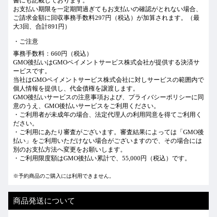
書にも記載しております。
お支払い期限を一定期間過ぎてもお支払いの確認がとれない場合、
ご請求金額に回収事務手数料297円（税込）が加算されます。（最
大3回、合計891円）
ご注意
事務手数料：660円（税込）
GMO後払いはGMOペイメントサービス株式会社が提供する決済サ
ービスです。
当社は
GMOペイメントサービス株式会社
に対しサービスの範囲内で
個人情報を提供し、代金債権を譲渡します。
GMO後払いサービスの
注意事項
および、
プライバシーポリシー
に同
意のうえ、GMO後払いサービスをご利用ください。
・ご利用者が未成年の場合、法定代理人の利用同意を得てご利用く
ださい。
・ご利用にあたり審査がございます。審査結果によっては「GMO後
払い」をご利用いただけない場合がございますので、その場合には
別のお支払方法へ変更をお願いします。
・ご利用限度額はGMO後払い累計で、55,000円（税込）です。
※予約商品のご購入には利用できません。
商品発送について