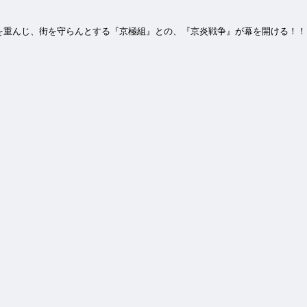
を重んじ、街を守らんとする『京極組』との、『京炎戦争』が幕を開ける！！