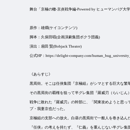
舞台「京極の轍-京炎戦争編-Powered by ヒューマンバグ大
原作：雄燗(ケイコンテンツ)
脚本：久保田唱(企画演劇集団ボクラ団義)
演出：扇田 賢(Bobjack Theater)
公式HP：
https://delight-company.com/human_bug_university
《あらすじ》
黒焉街。そこは任侠集団『京極組』がシマとする巨大な繁
その黒焉街の覇権を狙って半グレ集団『羅威刃（らいじん
戦争に敗れた『羅威刃』の幹部に、「関東攻めようと思っ
プ・我妻京也だった。
京極組の支部への放火。白昼の黒焉街で一般人を巻き込ん
『任侠』の考えを持たず、『仁義』を重んじない半グレ集