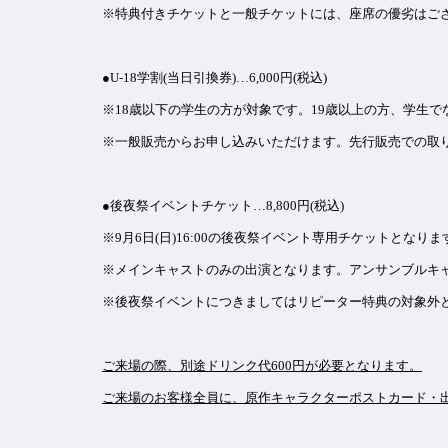
※特典付きチケットと一般チケットには、座席の優劣はご
●U-18学割(当日引換券)…6,000円(税込)
※18歳以下の学生の方が対象です。19歳以上の方、学生
※一般販売からお申し込みいただけます。先行販売での取
●後夜祭イベントチケット…8,800円(税込)
※9月6日(日)16:00の後夜祭イベント専用チケットと
※メインキャストのみの出演となります。アンサンブルキ
※後夜祭イベントにつきましてはリピーター特典の対象外
ご来場の際、別途ドリンク代600円が必要となります。
ご来場のお客様全員に、原作キャラクターポストカード・出