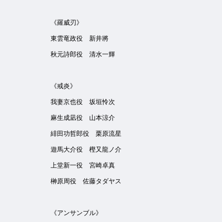
《羅威刃》
東雲竜政役 新井將
秋元詩郎役 清水一輝
《戒炎》
我妻京也役 坂垣怜次
麻生成凪役 山本涼介
緋田功哲郎役 栗原流星
遊馬大介役 樫又龍ノ介
上堂新一役 宮崎卓真
榊原周役 佐藤タダヤス
《アンサンブル》