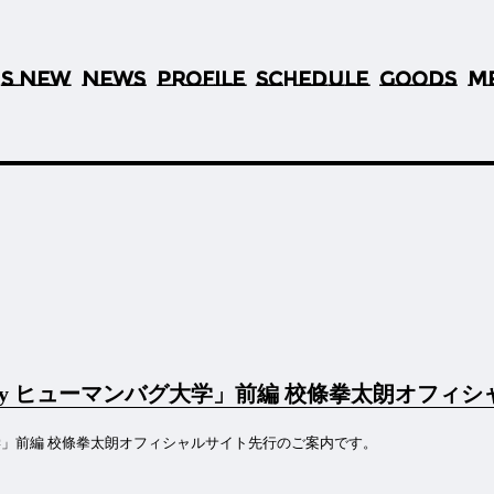
S NEW
NEWS
PROFILE
SCHEDULE
GOODS
M
’
ed by ヒューマンバグ大学」前編 校條拳太朗オフ
バグ大学」前編 校條拳太朗オフィシャルサイト先行のご案内です。