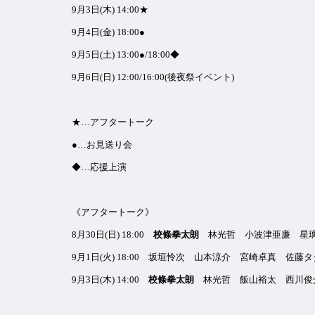
9月3日(木) 14:00★
9月4日(金) 18:00●
9月5日(土) 13:00●/18:00◆
9月6日(日) 12:00/16:00(後夜祭イベント)
★…アフタートーク
●…お見送り会
◆…応援上演
《アフタートーク》
8月30日(日) 18:00
校條拳太朗
林光哲 小波津亜廉 星璃
9月1日(火) 18:00 坂垣怜次 山本涼介 宮崎卓真 佐
9月3日(木) 14:00
校條拳太朗
林光哲 飯山裕太 西川俊