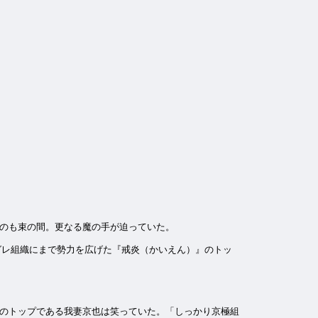
のも束の間。更なる魔の手が迫っていた。
グレ組織にまで勢力を広げた『戒炎（かいえん）』のトッ
のトップである我妻京也は笑っていた。「しっかり京極組