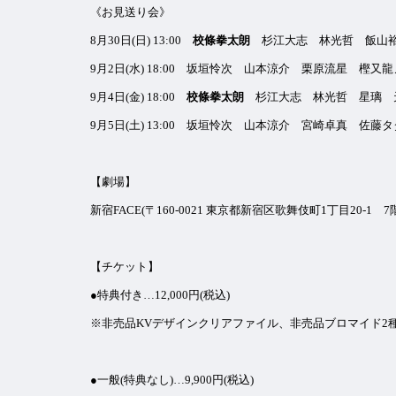
《お見送り会》
8月30日(日) 13:00
校條拳太朗
杉江大志 林光哲 飯山裕
9月2日(水) 18:00 坂垣怜次 山本涼介 栗原流星 樫
9月4日(金) 18:00
校條拳太朗
杉江大志 林光哲 星璃 
9月5日(土) 13:00 坂垣怜次 山本涼介 宮崎卓真 佐
【劇場】
新宿FACE(〒160-0021 東京都新宿区歌舞伎町1丁目20-1 7
【チケット】
●特典付き…12,000円(税込)
※非売品KVデザインクリアファイル、非売品ブロマイド2
●一般(特典なし)…9,900円(税込)