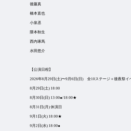
後藤真
橋本直也
小泉丞
隈本秋生
西内琢馬
水田悠介
【公演日程】
2026年8月29日(土)〜9月6日(日) 全10ステージ＋後夜祭
8月29日(土) 18:00
8月30日(日) 13:00●/18:00★
8月31日(月) 休演日
9月1日(火) 18:00★
9月2日(水) 18:00●