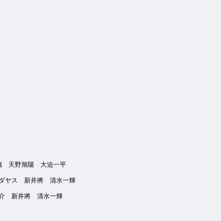
 天野旭陽 大迫一平
藤タダヤス 新井將 清水一輝
介 新井將 清水一輝