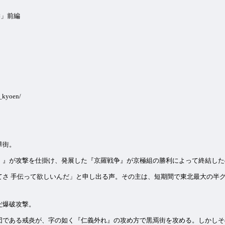
学」前編
_kyoen/
華街。
）』が攻撃を仕掛け、発展した『京羅戦争』が京極組の勝利によって終結した
てさ 手伝って欲しいんだ」と申し出る声。その主は、短期間で東北最大の半
だ爆破攻撃。
団である戒炎が、字の如く『仁義外れ』の攻め方で黒焉街を攻める。しかしそ