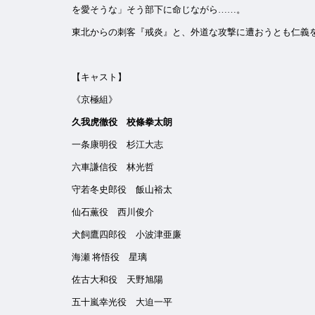
を愛そうな」そう部下に命じながら……。
東北からの刺客『戒炎』と、外道な攻撃に遭おうとも仁義
【キャスト】
《京極組》
久我虎徹役 校條拳太朗
一条康明役 杉江大志
六車謙信役 林光哲
守若冬史郎役 飯山裕太
仙石薫役 西川俊介
犬飼鷹四郎役 小波津亜廉
海瀬 将悟役 星璃
佐古大和役 天野旭陽
五十嵐幸光役 大迫一平