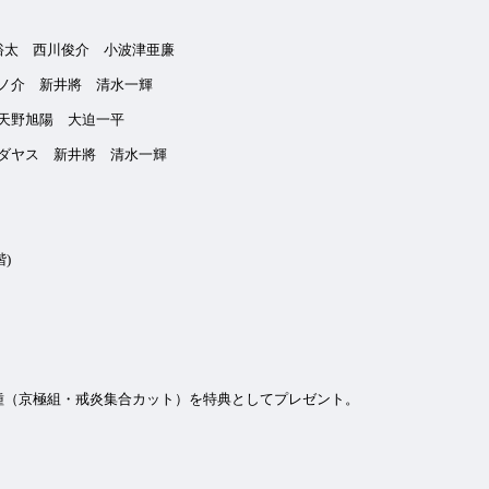
太 西川俊介 小波津亜廉
又龍ノ介 新井將 清水一輝
天野旭陽 大迫一平
藤タダヤス 新井將 清水一輝
階)
種（京極組・戒炎集合カット）を特典としてプレゼント。