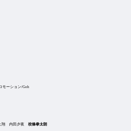
モーション/Goh
野上翔 内田夕夜
校條拳太朗