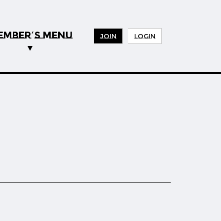
EMBER
S MENU
’
JOIN
LOGIN