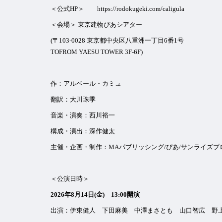
＜公式HP＞
https://rodokugeki.com/caligula
＜会場＞ 東京建物ぴあシアター
(〒103-0028 東京都中央区八重洲一丁目6番1号
TOFROM YAESU TOWER 3F-6F)
作：アルベール・カミュ
翻訳：大川珠季
音楽・演奏：西川裕一
構成・演出：深作健太
主催・企画・制作：MAパブリッシング/ぴあ/サンライズプロ
＜公演日時＞
2026年8月14日(金) 13:00開演
出演：伊東健人 下田麻美 中澤まさとも 山口智広 