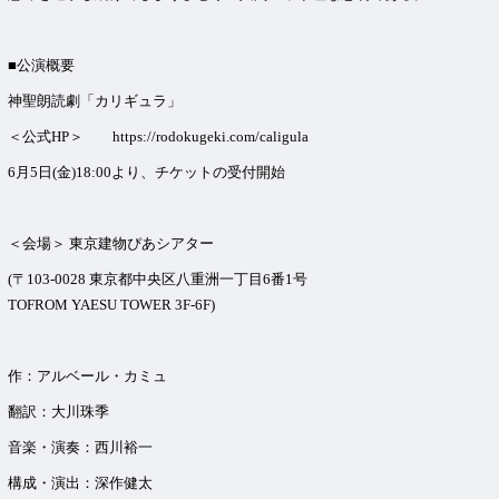
■公演概要
神聖朗読劇「カリギュラ」
＜公式HP＞
https://rodokugeki.com/caligula
6月5日(金)18:00より、チケットの受付開始
＜会場＞ 東京建物ぴあシアター
(〒103-0028 東京都中央区八重洲一丁目6番1号
TOFROM YAESU TOWER 3F-6F)
作：アルベール・カミュ
翻訳：大川珠季
音楽・演奏：西川裕一
構成・演出：深作健太