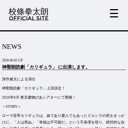
校條拳太朗
OFFICIAL SITE
NEWS
2026.06.05 UP
神聖朗読劇「カリギュラ」 に出演します。
深作健太による演出
神聖朗読劇「カリギュラ」上演決定！
2026年8月 東京建物ぴあシアターにて開催！
＜STORY＞
ローマ皇帝カリギュラは、妹であり愛人でもあったドルシラの死をきっか
けに、「人は死ぬ」「幸福は不可能だ」という不条理を悟り、絶対的な自