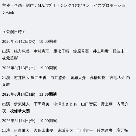
主催・企画・制作：MAパブリッシング/ぴあ/サンライズプロモーショ
ン/Goh
＜公演日時＞
2026年8月12日(水) 19:00開演
出演：緒方恵美 幸村恵理 重松千晴 鈴原希実 井上和彦 難波圭一
株元英彰
2026年8月13日(木) 19:00開演
出演：村井良大 堀井美香 白井悠介 廣瀨大介 高橋広樹 宮地大介 白
又敦
2026年8月14日(金) 13:00開演
出演：伊東健人 下田麻美 中澤まさとも 山口智広 野上翔 内田夕
夜
校條拳太朗
2026年8月14日(金) 19:00開演
出演：伊東健人 久保田未夢 逢坂良太 市川太一 鈴木達央 増元拓