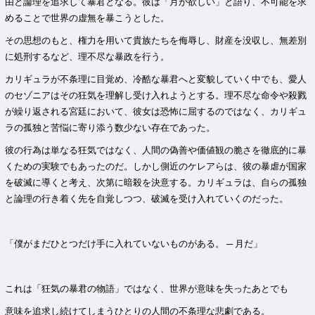
由と論理を追求して暴君となる。彼は「月が欲しい」と語り、不可能を求
めることで世界の虚無を暴こうとした。
その思想のもと、権力を用いて貴族たちを侮辱し、財産を没収し、無差別
に処刑するなど、理不尽な暴政を行う。
カリギュラが不条理に目覚め、冷酷な暴君へと変貌していく中でも、愛人
のセゾニアはその狂気を理解し受け入れようとする。理不尽な命令や殺戮
が繰り返される宮廷において、彼女は恐怖に屈するのではなく、カリギュ
ラの孤独と苦悩に寄り添う数少ない存在であった。
彼の行為は単なる狂気ではなく、人間の偽善や価値観の脆さを徹底的に暴
くための実験でもあったのだ。しかし側近のケレアらは、彼の暴虐が国家
を破滅に導くと考え、次第に暗殺を決意する。カリギュラは、自らの孤独
と論理の行き着く先を自覚しつつ、破滅を受け入れていくのだった。
「僕がまだひとつだけ手に入れていないものがある。 ─ 月だ」
これは「狂気の暴君の物語」ではなく、世界が意味を失ったあとでも
意味を追求し続けてしまうひとりの人間の不条理な悲劇である。