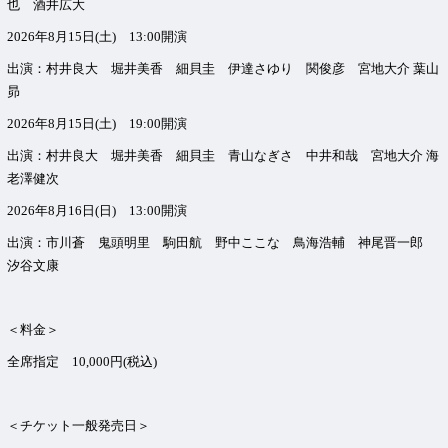
也 酒井広大
2026年8月15日(土) 13:00開演
出演：村井良大 堀井美香 細貝圭 伊達さゆり 関俊彦 宮地大介 葉山
昴
2026年8月15日(土) 19:00開演
出演：村井良大 堀井美香 細貝圭 青山なぎさ 中井和哉 宮地大介 海
老澤健次
2026年8月16日(日) 13:00開演
出演：市川蒼 鬼頭明里 駒田航 野中ここな 鳥海浩輔 神尾晋一郎
汐谷文康
＜料金＞
全席指定 10,000円(税込)
＜チケット一般発売日＞